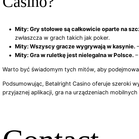
Casino?
Mity: Gry stołowe są całkowicie oparte na szc
zwłaszcza w grach takich jak poker.
Mity: Wszyscy gracze wygrywają w kasynie.
–
Mity: Gra w ruletkę jest nielegalna w Polsce.
–
Warto być świadomym tych mitów, aby podejmować
Podsumowując, Betalright Casino oferuje szeroki 
przyjaznej aplikacji, gra na urządzeniach mobilnych 