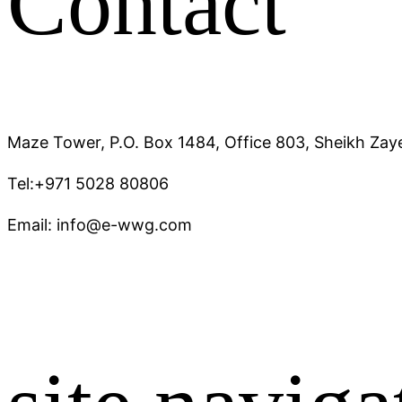
Contact
Maze Tower, P.O. Box 1484, Office 803, Sheikh Zay
Tel:
+971 5028 80806
Email:
info@e-wwg.com