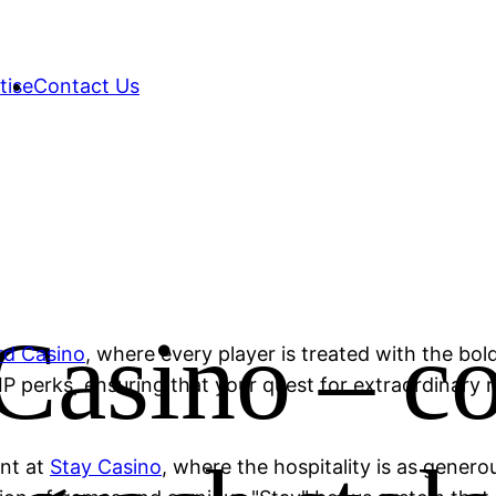
tise
Contact Us
 Casino – c
rd Casino
, where every player is treated with the bo
IP perks, ensuring that your quest for extraordinary 
ent at
Stay Casino
, where the hospitality is as gener