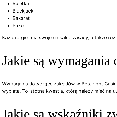
Ruletka
Blackjack
Bakarat
Poker
Każda z gier ma swoje unikalne zasady, a także róż
Jakie są wymagania 
Wymagania dotyczące zakładów w Betalright Casi
wypłatą. To istotna kwestia, którą należy mieć na u
Jakie są wskaźniki z