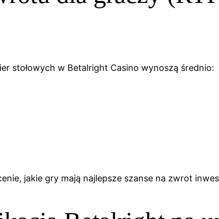
ier stołowych w Betalright Casino wynoszą średnio:
ie, jakie gry mają najlepsze szanse na zwrot inwest