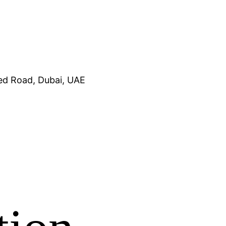
ed Road, Dubai, UAE