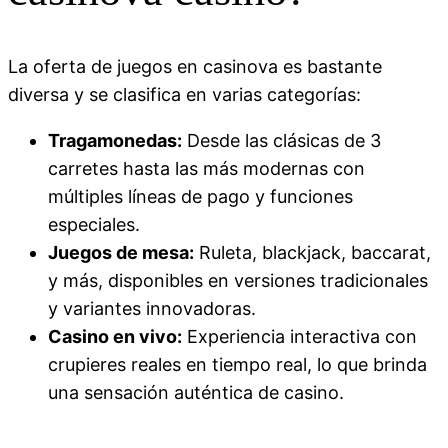
La oferta de juegos en casinova es bastante
diversa y se clasifica en varias categorías:
Tragamonedas:
Desde las clásicas de 3
carretes hasta las más modernas con
múltiples líneas de pago y funciones
especiales.
Juegos de mesa:
Ruleta, blackjack, baccarat,
y más, disponibles en versiones tradicionales
y variantes innovadoras.
Casino en vivo:
Experiencia interactiva con
crupieres reales en tiempo real, lo que brinda
una sensación auténtica de casino.