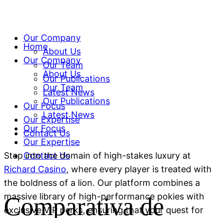
Our Company
Home
About Us
Our Company
Our Team
About Us
Our Publications
Our Team
Latest News
Our Publications
Our Focus
Latest News
Our Expertise
Our Focus
Contact Us
Our Expertise
Step into the domain of high-stakes luxury at
Contact Us
Richard Casino
, where every player is treated with
the boldness of a lion. Our platform combines a
massive library of high-performance pokies with
Comparativa de
exclusive VIP perks, ensuring that your quest for