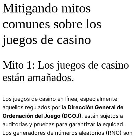
Mitigando mitos
comunes sobre los
juegos de casino
Mito 1: Los juegos de casino
están amañados.
Los juegos de casino en línea, especialmente
aquellos regulados por la
Dirección General de
Ordenación del Juego (DGOJ)
, están sujetos a
auditorías y pruebas para garantizar la equidad.
Los generadores de números aleatorios (RNG) son