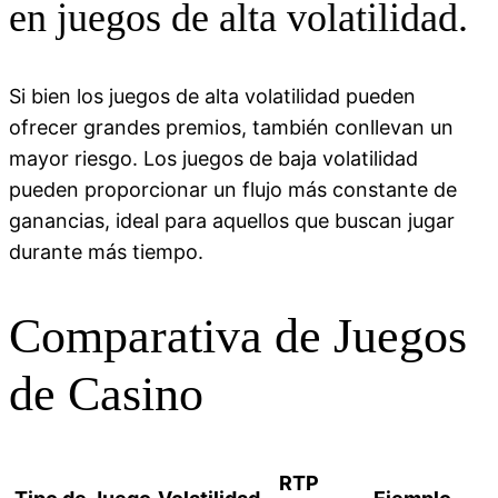
en juegos de alta volatilidad.
Si bien los juegos de alta volatilidad pueden
ofrecer grandes premios, también conllevan un
mayor riesgo. Los juegos de baja volatilidad
pueden proporcionar un flujo más constante de
ganancias, ideal para aquellos que buscan jugar
durante más tiempo.
Comparativa de Juegos
de Casino
RTP