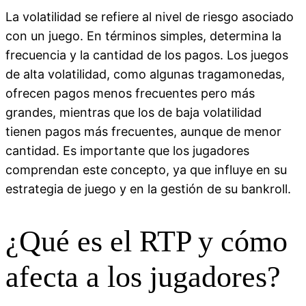
La volatilidad se refiere al nivel de riesgo asociado
con un juego. En términos simples, determina la
frecuencia y la cantidad de los pagos. Los juegos
de alta volatilidad, como algunas tragamonedas,
ofrecen pagos menos frecuentes pero más
grandes, mientras que los de baja volatilidad
tienen pagos más frecuentes, aunque de menor
cantidad. Es importante que los jugadores
comprendan este concepto, ya que influye en su
estrategia de juego y en la gestión de su bankroll.
¿Qué es el RTP y cómo
afecta a los jugadores?