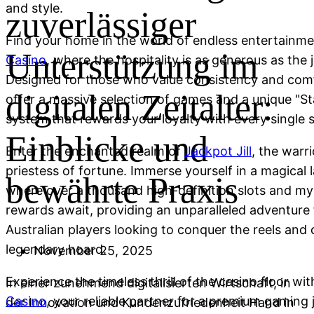
and style.
zuverlässiger
Find your home in the world of endless entertainm
Unterstützung im
Casino
, where the hospitality is as generous as the 
Designed for those who value consistency and com
digitalen Zeitalter:
offer a massive selection of games and a unique "S
system that rewards your loyalty with every single s
Einblicke und
Enter the enchanted realm of
Jackpot Jill
, the warri
priestess of fortune. Immerse yourself in a magical
bewährte Praxis
where over a thousand high-definition slots and mys
rewards await, providing an unparalleled adventure 
Australian players looking to conquer the reels and 
legendary hoard.
November 25, 2025
Experience the timeless thrill of the casino floor wi
In einer zunehmend digitalisierten Wirtschaft, in
Casino
, your reliable partner for a premium gaming 
der Innovation und Kundenzufriedenheit Hand in