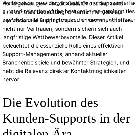
We focus on providing a sleek, no-nonsense interfa
Hand gehen, gewinnt die Qualität des Supports
curated selection of the best real-time gaming titles
eine zentrale Bedeutung. Unternehmen, die auf
a professional and high-speed environment for ever
professionelle Supportstrukturen setzen, schaffen
nicht nur Vertrauen, sondern sichern sich auch
langfristige Wettbewerbsvorteile. Dieser Artikel
beleuchtet die essenzielle Rolle eines effektiven
Support-Managements, anhand aktueller
Branchenbeispiele und bewährter Strategien, und
hebt die Relevanz direkter Kontaktmöglichkeiten
hervor.
Die Evolution des
Kunden-Supports in der
digitalen Ära