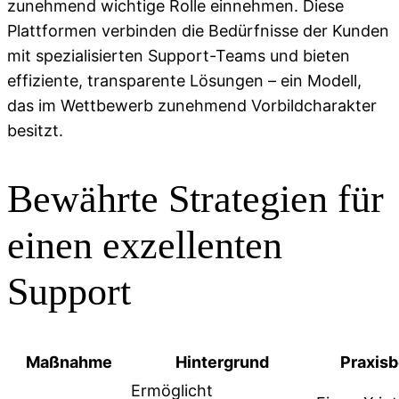
zunehmend wichtige Rolle einnehmen. Diese
Plattformen verbinden die Bedürfnisse der Kunden
mit spezialisierten Support-Teams und bieten
effiziente, transparente Lösungen – ein Modell,
das im Wettbewerb zunehmend Vorbildcharakter
besitzt.
Bewährte Strategien für
einen exzellenten
Support
Maßnahme
Hintergrund
Praxisb
Ermöglicht