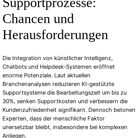
Supportprozesse:
Chancen und
Herausforderungen
Die Integration von künstlicher Intelligenz,
Chatbots und Helpdesk-Systemen eröffnet
enorme Potenziale. Laut aktuellen
Branchenanalysen reduzieren KI-gestützte
Supportsysteme die Bearbeitungszeit um bis zu
30%, senken Supportkosten und verbessern die
Kundenzufriedenheit signifikant. Dennoch betonen
Experten, dass der menschliche Faktor
unersetzbar bleibt, insbesondere bei komplexen
Anliegen.