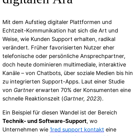
Mit dem Aufstieg digitaler Plattformen und
Echtzeit-Kommunikation hat sich die Art und
Weise, wie Kunden Support erhalten, radikal
verändert. Früher favorisierten Nutzer eher
telefonische oder persönliche Ansprechpartner,
doch heute dominieren multimediale, interaktive
Kanäle – von Chatbots, über soziale Medien bis hin
zu integrierten Support-Apps. Laut einer Studie
von
Gartner
erwarten 70% der Konsumenten eine
schnelle Reaktionszeit (
Gartner, 2023
).
Ein Beispiel für diesen Wandel ist der Bereich
Technik- und Software-Support
, wo
Unternehmen wie
1red support kontakt
eine