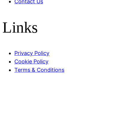
Contact Us
Links
Privacy Policy
Cookie Policy
Terms & Conditions