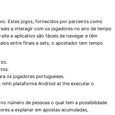
vo. Estes jogos, fornecidos por parceiros como
reais a interagir com os jogadores no ano de tempo
ite e aplicativo são fáceis de navegar e têm
alos entre finais e sets, o apostador tem tempo
rzo.
tos.
ara os jogadores portugueses.
et mhh plataforma Android at the executar o
 no número de pessoas o qual tem a possibilidade
dores a explanar em apostas acumuladas,