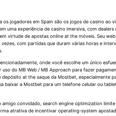
 os jogadores em Spain são os jogos de casino ao vi
tem uma experiência de casino imersiva, com dealers 
m virtude de apostas online at the móveis. Seu web-s
 vezes, com partidas que duram várias horas e interv
s.
ntencionadamente, onde você escolhe um único esfue
er uso do MB Web / MB Approach para fazer pagamen
 depósito at the saque da Mostbet, especialmente p
isa baixar a Mostbet para um telefone celular ou tabl
 amigo convidado, search engine optimization limite
rma atrativa de incentivar operating-system aposta