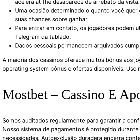
acelera at the desaparece de arrebato da vista.
Uma ocasião determinado o quanto você quer en
suas chances sobre ganhar.
Para entrar em contato, os jogadores podem util
Telegram da tablado.
Dados pessoais permanecem arquivados cumpri
A maioria dos cassinos oferece muitos bônus aos j
operating system bônus e ofertas disponíveis. Use
Mostbet – Cassino E Apo
Somos auditados regularmente para garantir a conf
Nosso sistema de pagamentos é protegido durante t
necessidades. Autoexclusão duradera encerra conta 