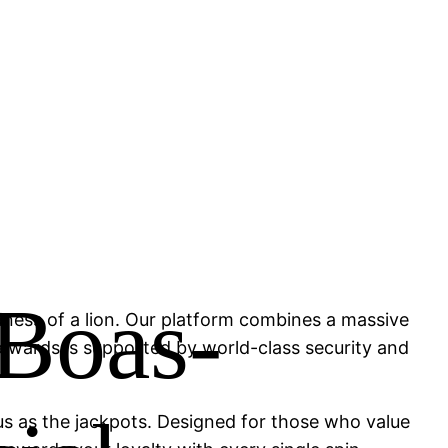
Boas-
ldness of a lion. Our platform combines a massive
rewards is supported by world-class security and
ous as the jackpots. Designed for those who value