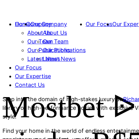
Our Company
Home
Our Company
Our Focus
Our Exper
About Us
About Us
Our Team
Our Team
Our Publications
Our Publications
Latest News
Latest News
Our Focus
Our Expertise
Contact Us
Mostbet ᐉ
Step into the domain of high-stakes luxury at
Richa
library of high-performance pokies with exclusive V
style.
Find your home in the world of endless entertainm