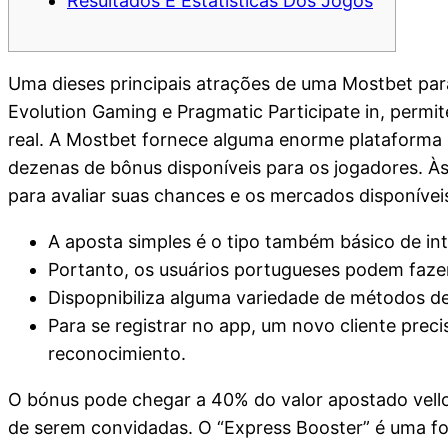
Resultados E Estatísticas Dos Jogos
Uma dieses principais atrações de uma Mostbet para
Evolution Gaming e Pragmatic Participate in, permi
real. A Mostbet fornece alguma enorme plataforma e
dezenas de bônus disponíveis para os jogadores. Às
para avaliar suas chances e os mercados disponívei
A aposta simples é o tipo também básico de i
Portanto, os usuários portugueses podem faz
Dispopnibiliza alguma variedade de métodos de
Para se registrar no app, um novo cliente prec
reconocimiento.
O bónus pode chegar a 40% do valor apostado vello
de serem convidadas. O “Express Booster” é uma fo