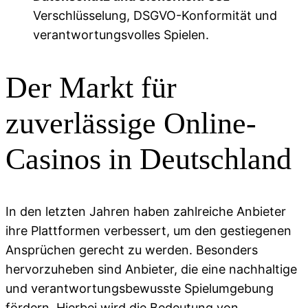
Verschlüsselung, DSGVO-Konformität und
verantwortungsvolles Spielen.
Der Markt für
zuverlässige Online-
Casinos in Deutschland
In den letzten Jahren haben zahlreiche Anbieter
ihre Plattformen verbessert, um den gestiegenen
Ansprüchen gerecht zu werden. Besonders
hervorzuheben sind Anbieter, die eine nachhaltige
und verantwortungsbewusste Spielumgebung
fördern. Hierbei wird die Bedeutung von