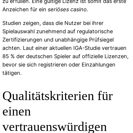
zu erfüllen. Eine gültige Lizenz ist somit das erste
Anzeichen für ein
seriöses casino
.
Studien zeigen, dass die Nutzer bei ihrer
Spielauswahl zunehmend auf regulatorische
Zertifizierungen und unabhängige Prüfsiegel
achten. Laut einer aktuellen IGA-Studie vertrauen
85 % der deutschen Spieler auf offizielle Lizenzen,
bevor sie sich registrieren oder Einzahlungen
tätigen.
Qualitätskriterien für
einen
vertrauenswürdigen