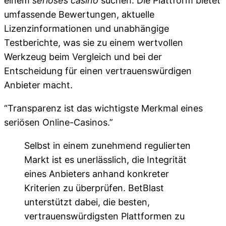
einem
seriöses casino
suchen. Die Plattform bietet
umfassende Bewertungen, aktuelle
Lizenzinformationen und unabhängige
Testberichte, was sie zu einem wertvollen
Werkzeug beim Vergleich und bei der
Entscheidung für einen vertrauenswürdigen
Anbieter macht.
“Transparenz ist das wichtigste Merkmal eines
seriösen Online-Casinos.”
Selbst in einem zunehmend regulierten
Markt ist es unerlässlich, die Integrität
eines Anbieters anhand konkreter
Kriterien zu überprüfen. BetBlast
unterstützt dabei, die besten,
vertrauenswürdigsten Plattformen zu