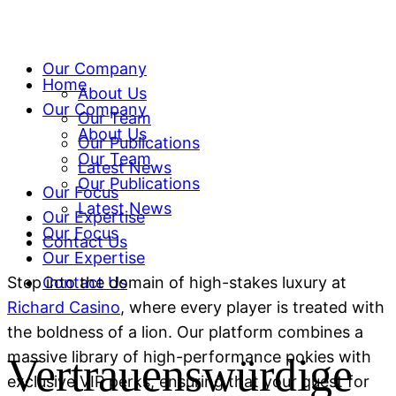
Our Company
Home
About Us
Our Company
Our Team
About Us
Our Publications
Our Team
Latest News
Our Publications
Our Focus
Latest News
Our Expertise
Our Focus
Contact Us
Our Expertise
Step into the domain of high-stakes luxury at
Contact Us
Richard Casino
, where every player is treated with
the boldness of a lion. Our platform combines a
massive library of high-performance pokies with
Vertrauenswürdige
exclusive VIP perks, ensuring that your quest for