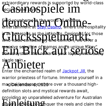
extraordinary rewards is supported by world-class
Casinospiele im
security and style.
deutschen Online-
Find your home in the world of endless
entertainment at
Stay Casino
, where the hospitality
Glücksspielmarkt:
is as generous as the jackpots. Designed for those
who value consistency and comfort, we offer a
Ein Blick auf seriöse
massive selection of games and a unique "Stay"
bonus system that rewards your loyalty with every
single spin.
Anbieter
Enter the enchanted realm of
Jackpot Jill
, the
warrior priestess of fortune. Immerse yourself in a
magical landscape where over a thousand high-
December 4, 2025
definition slots and mystical rewards await,
providing an unparalleled adventure for Australian
Einleitung
players looking to conquer the reels and claim the