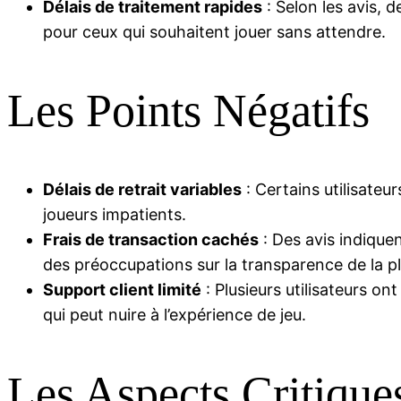
Délais de traitement rapides
: Selon les avis, 
pour ceux qui souhaitent jouer sans attendre.
Les Points Négatifs
Délais de retrait variables
: Certains utilisateu
joueurs impatients.
Frais de transaction cachés
: Des avis indique
des préoccupations sur la transparence de la p
Support client limité
: Plusieurs utilisateurs on
qui peut nuire à l’expérience de jeu.
Les Aspects Critique