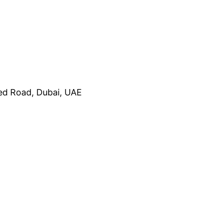
ed Road, Dubai, UAE