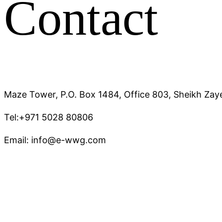
Contact
Maze Tower, P.O. Box 1484, Office 803, Sheikh Zay
Tel:
+971 5028 80806
Email:
info@e-wwg.com